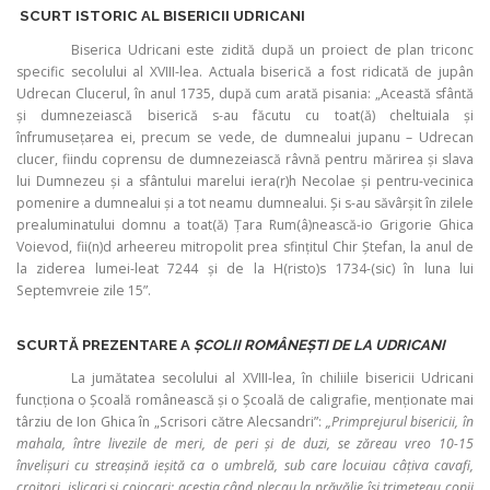
SCURT ISTORIC AL BISERICII UDRICANI
Biserica Udricani este zidită după un proiect de plan triconc
specific secolului al XVIII-lea. Actuala biserică a fost ridicată de jupân
Udrecan Clucerul, în anul 1735, după cum arată pisania: „Această sfântă
și dumnezeiască biserică s-au făcutu cu toat(ă) cheltuiala și
înfrumusețarea ei, precum se vede, de dumnealui jupanu – Udrecan
clucer, fiindu coprensu de dumnezeiască râvnă pentru mărirea și slava
lui Dumnezeu și a sfântului marelui iera(r)h Necolae și pentru-vecinica
pomenire a dumnealui și a tot neamu dumnealui. Și s-au săvârșit în zilele
prealuminatului domnu a toat(ă) Țara Rum(â)nească-io Grigorie Ghica
Voievod, fii(n)d arheereu mitropolit prea sfințitul Chir Ștefan, la anul de
la ziderea lumei-leat 7244 și de la H(risto)s 1734-(sic) în luna lui
Septemvreie zile 15”.
SCURTĂ PREZENTARE A
ŞCOLII ROMÂNEȘTI DE LA UDRICANI
La jumătatea secolului al XVIII-lea, în chiliile bisericii Udricani
funcţiona o Şcoală românească şi o Şcoală de caligrafie, menţionate mai
târziu de Ion Ghica în „Scrisori către Alecsandri”:
„Primprejurul bisericii, în
mahala, între livezile de meri, de peri şi de duzi, se zăreau vreo 10-15
învelişuri cu streaşină ieşită ca o umbrelă, sub care locuiau câţiva cavafi,
croitori, işlicari şi cojocari; aceştia când plecau la prăvălie îşi trimeteau copii