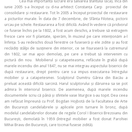
Cea mai importantă lucrare era salvarea sfântului lăcaş. Încă din
iunie 2005 s-a început cu d-na arhitect Constanţa Carp proiectul de
consolidare şi restaurare. Tot în 2005 a început proiectul de restaurare
a picturilor murale. În data de 7 decembrie, de Sfânta Filoteia, pictorii
urcau pe schele. Restaurarea a fost dificilă. Având în vedere că pridvorul
ce fusese închis pe la 1802, a fost acum deschis, a trebuie să extragem
fresce care vor fi plantate, sperăm, în muzeul pe care intenţionăm a-l
înfiinţa. S-au redeschis două ferestre ce fuseseră şi ele zidite şi au fost
reclădiţi stâlpi de susţinere din interior, ce se fisuraseră la cutremurul
din 1802, iar mai apoi demolaţi, pe care a trebuit să intervenim cu
pictură din nou. Mobilierul şi catapeteasma, refăcute în grabă după
marele incendiu din anul 1847, nu se mai integrau aspectului bisericii de
după restaurare, drept pentru care s-a impus executarea întregului
mobilier şi a catapetesmei. Sculptorul Dumitru Gârea din Bacău a
preluat această dificilă sarcină. Harul sculptorului şi dăruirea sa se pot
admira în interiorul bisericii. De asemenea, după marele incendiu
documentele scriu că până şi sfintele vase liturgice s-au topit. Dea ceea
am refăcut împreună cu Prof. Bogdan Hojbotă de la Facultatea de Arte
din Bucureşti candelabrele şi aplicele prin turnare în bronz, după
modelul candelabrelor donate de regele Corol I Bisericii Brezoianu din
Bucureşti, demolată în 1959 (întregul mobilier a fost donat Parohiei
Mihai Bravu din Bucureşti, care tocmai fusese zidită).