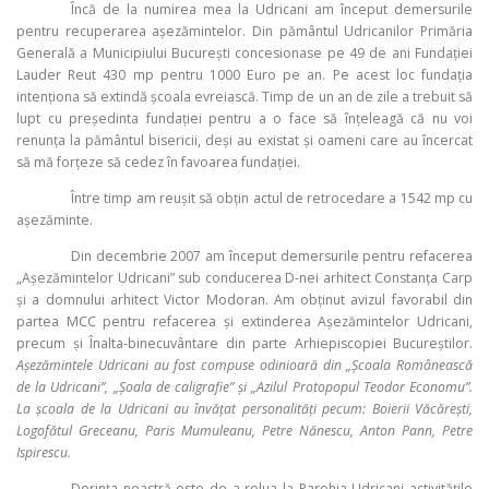
Încă de la numirea mea la Udricani am început demersurile
pentru recuperarea aşezămintelor. Din pământul Udricanilor Primăria
Generală a Municipiului Bucureşti concesionase pe 49 de ani Fundaţiei
Lauder Reut 430 mp pentru 1000 Euro pe an. Pe acest loc fundaţia
intenţiona să extindă şcoala evreiască. Timp de un an de zile a trebuit să
lupt cu preşedinta fundaţiei pentru a o face să înţeleagă că nu voi
renunţa la pământul bisericii, deşi au existat şi oameni care au încercat
să mă forţeze să cedez în favoarea fundaţiei.
Între timp am reuşit să obţin actul de retrocedare a 1542 mp cu
aşezăminte.
Din decembrie 2007 am început demersurile pentru refacerea
„Aşezămintelor Udricani” sub conducerea D-nei arhitect Constanţa Carp
şi a domnului arhitect Victor Modoran. Am obţinut avizul favorabil din
partea MCC pentru refacerea şi extinderea Aşezămintelor Udricani,
precum şi Înalta-binecuvântare din parte Arhiepiscopiei Bucureştilor.
Aşezămintele Udricani au fost compuse odinioară din „Şcoala Românească
de la Udricani”, „Şoala de caligrafie” şi „Azilul Protopopul Teodor Economu”.
La şcoala de la Udricani au învăţat personalităţi pecum: Boierii Văcăreşti,
Logofătul Greceanu, Paris Mumuleanu, Petre Nănescu, Anton Pann, Petre
Ispirescu.
Dorinţa noastră este de a relua la Parohia Udricani activităţile