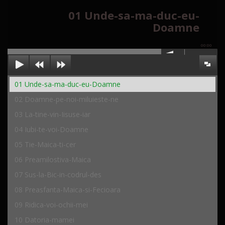
01 Unde-sa-ma-duc-eu-
Doamne
00:00
01 Unde-sa-ma-duc-eu-Doamne
02 Doamne-pe-noi-miluieste-ne
03 La-tine-vin-Iisuse-iar
04 Iubi-te-voi-Doamne
05 Tie-Maica-ti-cer
06 Preamilostiva-Maica
07 Sus-la-Bic-in-codrul-des
08 Preasfanta-Maica-si-Fecioara
09 Ridica-voi-ochii-mei
10 Datoria-mamei