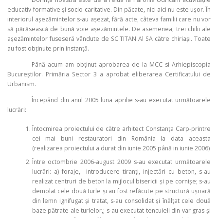
educativ-formative şi socio-caritative. Din păcate, nici aici nu este uşor. În
interiorul aşezămintelor s-au aşezat, fără acte, câteva familii care nu vor
să părăsească de bună voie așezămintele. De asemenea, trei chilii ale
aşezămintelor fuseseră vândute de SC TITAN Al SA către chiriaşi. Toate
au fost obţinute prin instanţă.
Până acum am obţinut aprobarea de la MCC si Arhiepiscopia
Bucureştilor. Primăria Sector 3 a aprobat eliberarea Certificatului de
Urbanism.
Începând din anul 2005 luna aprilie s-au executat următoarele
lucrări:
Întocmirea proiectului de către arhitect Constanţa Carp-printre
cei mai buni restauratori din România la data aceasta
(realizarea proiectului a durat din iunie 2005 până in iunie 2006)
Între octombrie 2006-august 2009 s-au executat următoarele
lucrări: a) foraje, introducere tiranţi, injectări cu beton, s-au
realizat centruri de beton la mijlocul bisericii şi pe cornişe; s-au
demolat cele două turle şi au fost refăcute pe structură uşoară
din lemn ignifugat şi tratat, s-au consolidat şi înălţat cele două
baze pătrate ale turlelor,; s-au executat tencuieli din var gras şi