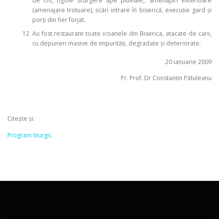
de cm, rigole scurgere ape pluviale,; amenajări exterioare
(amenajare trotuare), scări intrare în biserică, execuţie gard şi
porţi din fier forjat.
Au fost restaurate toate icoanele din Biserica, atacate de carii,
cu depuneri masive de impurităţi, degradate şi deteriorate.
20 ianuarie 2009
Pr. Prof. Dr Constantin Pătuleanu
Citește și:
Program liturgic