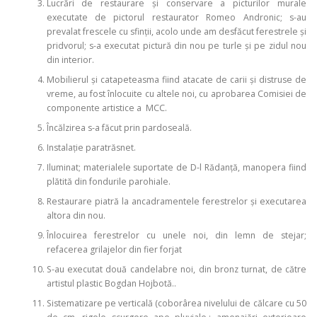
Lucrări de restaurare şi conservare a picturilor murale
executate de pictorul restaurator Romeo Andronic; s-au
prevalat frescele cu sfinţii, acolo unde am desfăcut ferestrele şi
pridvorul; s-a executat pictură din nou pe turle şi pe zidul nou
din interior.
Mobilierul şi catapeteasma fiind atacate de carii şi distruse de
vreme, au fost înlocuite cu altele noi, cu aprobarea Comisiei de
componente artistice a MCC.
Încălzirea s-a făcut prin pardoseală.
Instalație paratrăsnet.
Iluminat; materialele suportate de D-l Rădanţă, manopera fiind
plătită din fondurile parohiale.
Restaurare piatră la ancadramentele ferestrelor şi executarea
altora din nou.
Înlocuirea ferestrelor cu unele noi, din lemn de stejar;
refacerea grilajelor din fier forjat
S-au executat două candelabre noi, din bronz turnat, de către
artistul plastic Bogdan Hojbotă..
Sistematizare pe verticală (coborârea nivelului de călcare cu 50