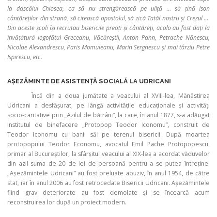
la dascălul Chiosea, ca să nu ştrengărească pe uliţă … să ţină ison
cântăreţilor din strană, să citească apostolul, să zică Tatăl nostru şi Crezul …
Din aceste şcoli îşi recrutau bisericile preoţi şi cântăreţi, acolo au fost daţi la
învăţătură logofătul Greceanu, Văcăreştii, Anton Pann, Petrache Nănescu,
Nicolae Alexandrescu, Paris Momuleanu, Marin Serghescu şi mai târziu Petre
Ispirescu, etc.
AŞEZĂMINTE DE ASISTENŢĂ SOCIALĂ LA UDRICANI
Încă din a doua jumătate a veacului al XVIII-lea, Mănăstirea
Udricani a desfăşurat, pe lângă activităţile educaţionale şi activităţi
socio-caritative prin „Azilul de bătrâni”, la care, în anul 1877, s-a adăugat
Institutul de binefacere „Protopop Teodor Iconomu”, construit de
Teodor Iconomu cu banii săi pe terenul bisericii. După moartea
protopopului Teodor Economu, avocatul Emil Pache Protopopescu,
primar al Bucureștilor, la sfârșitul veacului al XIX-lea a acordat văduvelor
din azil suma de 20 de lei de persoană pentru a se putea întreține.
„Aşezămintele Udricani” au fost preluate abuziv, în anul 1954, de către
stat, iar în anul 2006 au fost retrocedate Bisericii Udricani. Așezămintele
fiind grav deteriorate au fost demolate și se încearcă acum
reconstruirea lor după un proiect modern.