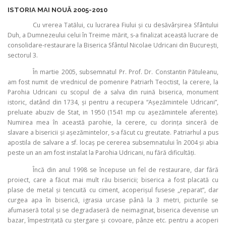
ISTORIA MAI NOUĂ 2005-2010
Cu vrerea Tatălui, cu lucrarea Fiului şi cu desăvârşirea Sfântului
Duh, a Dumnezeului celui în Treime mărit, s-a finalizat această lucrare de
consolidare-restaurare la Biserica Sfântul Nicolae Udricani din Bucureşti,
sectorul 3.
În martie 2005, subsemnatul Pr. Prof. Dr. Constantin Pătuleanu,
am fost numit de vrednicul de pomenire Patriarh Teoctist, la cerere, la
Parohia Udricani cu scopul de a salva din ruină biserica, monument
istoric, datând din 1734, şi pentru a recupera “Aşezămintele Udricani”,
preluate abuziv de Stat, in 1950 (1541 mp cu aşezămintele aferente).
Numirea mea în această parohie, la cerere, cu dorinţa sinceră de
slavare a bisericii şi aşezămintelor, s-a făcut cu greutate. Patriarhul a pus
apostila de salvare a sf. locaş pe cererea subsemnatului în 2004 şi abia
peste un an am fost instalat la Parohia Udricani, nu fără dificultăţi.
Încă din anul 1998 se începuse un fel de restaurare, dar fără
proiect, care a făcut mai mult rău bisericii; biserica a fost placată cu
plase de metal şi tencuită cu ciment, acoperişul fusese „reparat”, dar
curgea apa în biserică, igrasia urcase până la 3 metri, picturile se
afumaseră total şi se degradaseră de neimaginat, biserica devenise un
bazar, împestrițată cu ştergare şi covoare, pânze etc. pentru a acoperi