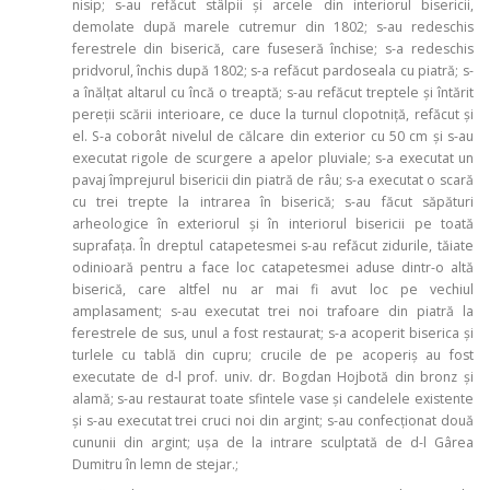
nisip; s-au refăcut stâlpii şi arcele din interiorul bisericii,
demolate după marele cutremur din 1802; s-au redeschis
ferestrele din biserică, care fuseseră închise; s-a redeschis
pridvorul, închis după 1802; s-a refăcut pardoseala cu piatră; s-
a înălţat altarul cu încă o treaptă; s-au refăcut treptele şi întărit
pereţii scării interioare, ce duce la turnul clopotniţă, refăcut și
el. S-a coborât nivelul de călcare din exterior cu 50 cm şi s-au
executat rigole de scurgere a apelor pluviale; s-a executat un
pavaj împrejurul bisericii din piatră de râu; s-a executat o scară
cu trei trepte la intrarea în biserică; s-au făcut săpături
arheologice în exteriorul şi în interiorul bisericii pe toată
suprafaţa. În dreptul catapetesmei s-au refăcut zidurile, tăiate
odinioară pentru a face loc catapetesmei aduse dintr-o altă
biserică, care altfel nu ar mai fi avut loc pe vechiul
amplasament; s-au executat trei noi trafoare din piatră la
ferestrele de sus, unul a fost restaurat; s-a acoperit biserica şi
turlele cu tablă din cupru; crucile de pe acoperiş au fost
executate de d-l prof. univ. dr. Bogdan Hojbotă din bronz şi
alamă; s-au restaurat toate sfintele vase şi candelele existente
şi s-au executat trei cruci noi din argint; s-au confecţionat două
cununii din argint; uşa de la intrare sculptată de d-l Gârea
Dumitru în lemn de stejar.;