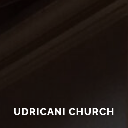
UDRICANI CHURCH