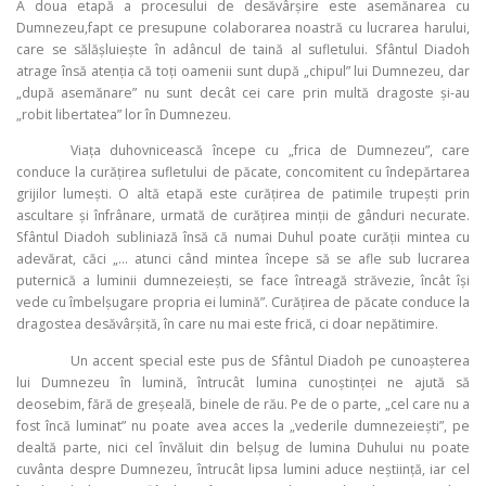
A doua etapă a procesului de desăvârșire este asemănarea cu
Dumnezeu,fapt ce presupune colaborarea noastră cu lucrarea harului,
care se sălășluiește în adâncul de taină al sufletului. Sfântul Diadoh
atrage însă atenția că toți oamenii sunt după „chipul” lui Dumnezeu, dar
„după asemănare” nu sunt decât cei care prin multă dragoste și-au
„robit libertatea” lor în Dumnezeu.
Viața duhovnicească începe cu „frica de Dumnezeu”, care
conduce la curățirea sufletului de păcate, concomitent cu îndepărtarea
grijilor lumești. O altă etapă este curățirea de patimile trupești prin
ascultare și înfrânare, urmată de curățirea minții de gânduri necurate.
Sfântul Diadoh subliniază însă că numai Duhul poate curății mintea cu
adevărat, căci „… atunci când mintea începe să se afle sub lucrarea
puternică a luminii dumnezeiești, se face întreagă străvezie, încât își
vede cu îmbelșugare propria ei lumină”. Curățirea de păcate conduce la
dragostea desăvârșită, în care nu mai este frică, ci doar nepătimire.
Un accent special este pus de Sfântul Diadoh pe cunoașterea
lui Dumnezeu în lumină, întrucât lumina cunoștinței ne ajută să
deosebim, fără de greșeală, binele de rău. Pe de o parte, „cel care nu a
fost încă luminat” nu poate avea acces la „vederile dumnezeiești”, pe
dealtă parte, nici cel învăluit din belșug de lumina Duhului nu poate
cuvânta despre Dumnezeu, întrucât lipsa lumini aduce neștiință, iar cel