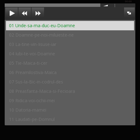
00:00
01 Unde-sa-ma-duc-eu-Doamne
02 Doamne-pe-noi-miluieste-ne
03 La-tine-vin-Iisuse-iar
04 Iubi-te-voi-Doamne
05 Tie-Maica-ti-cer
06 Preamilostiva-Maica
07 Sus-la-Bic-in-codrul-des
08 Preasfanta-Maica-si-Fecioara
09 Ridica-voi-ochii-mei
10 Datoria-mamei
11 Laudati-pe-Domnul