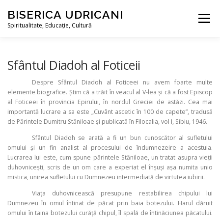
Sari
BISERICA UDRICANI
la
Meniu
conținut
Spiritualitate, Educaţie, Cultură
ACASA
BISERICA
EDITORIAL
Sfântul Diadoh al Foticeii
Despre Sfântul Diadoh al Foticeei nu avem foarte multe
elemente biografice. Știm că a trăit în veacul al V-lea și că a fost Episcop
MONUMENT ISTORIC
PROIECTUL UDRICANI
al Foticeei în provincia Epirului, în nordul Greciei de astăzi. Cea mai
importantă lucrare a sa este „Cuvânt ascetic în 100 de capete”, tradusă
de Părintele Dumitru Stăniloae și publicată în Filocalia, vol I, Sibiu, 1946.
CONTACT
LIMBA:
Sfântul Diadoh se arată a fi un bun cunoscător al sufletului
omului și un fin analist al procesului de îndumnezeire a acestuia.
Lucrarea lui este, cum spune părintele Stăniloae, un tratat asupra vieții
duhovnicești, scris de un om care a experiat el înșuși așa numita unio
mistica, unirea sufletului cu Dumnezeu intermediată de virtutea iubirii.
Viața duhovnicească presupune restabilirea chipului lui
Dumnezeu în omul întinat de păcat prin baia botezului. Harul dăruit
omului în taina botezului curăță chipul, îl spală de întinăciunea păcatului.