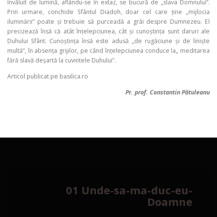
învăluit de lumină, aflându-se în extaz, se bucură de „slava Domnului”.
Prin urmare, conchide Sfântul Diadoh, doar cel care ține „mijlocia
iluminării” poate și trebuie să purceadă a grăi despre Dumnezeu. El
precizează însă că atât înțelepciunea, cât și cunoștința sunt daruri ale
Duhului Sfânt. Cunoștința însă este adusă „de rugăciune și de liniște
multă”, în absența grijilor, pe când înțelepciunea conduce la„ meditarea
fără slavă deșartă la cuvintele Duhului”.
Articol publicat pe basilica.ro
Pr. prof. Constantin Pătuleanu
01 Unde-sa-ma-duc-eu-
Doamne